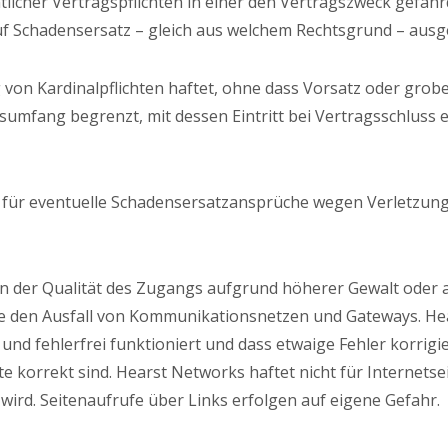
tlicher Vertragspflichten in einer den Vertragszweck gefährd
g auf Schadensersatz – gleich aus welchem Rechtsgrund – aus
 von Kardinalpflichten haftet, ohne dass Vorsatz oder grobe
umfang begrenzt, mit dessen Eintritt bei Vertragsschluss 
 für eventuelle Schadensersatzansprüche wegen Verletzung
en der Qualität des Zugangs aufgrund höherer Gewalt oder 
ere den Ausfall von Kommunikationsnetzen und Gateways. 
 und fehlerfrei funktioniert und dass etwaige Fehler korrig
 korrekt sind. Hearst Networks haftet nicht für Internetseit
wird. Seitenaufrufe über Links erfolgen auf eigene Gefahr.